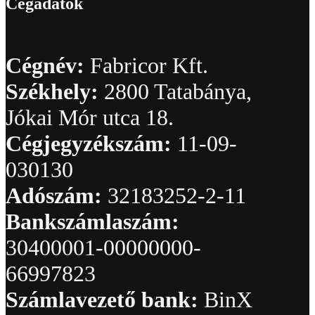
Cégadatok
Cégnév:
Fabricor Kft.
Székhely:
2800 Tatabánya,
Jókai Mór utca 18.
Cégjegyzékszám:
11-09-
030130
Adószám:
32183252-2-11
Bankszámlaszám:
30400001-00000000-
66997823
Számlavezető bank:
BinX