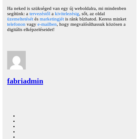
Ha neked is szükséged van egy új weboldalra, mi mindenben
segítünk: a
tervezéstől
a
kivitelezésig
, sőt, az oldal
üzemeltetését
és
marketingjét
is ránk bízhatod. Keress minket
telefonon
vagy
e-mailben
, hogy megvalósíthassuk közösen a
digitális elképzeléseidet!
fabriadmin