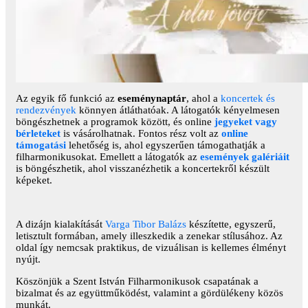
Az egyik fő funkció az
eseménynaptár
, ahol a
koncertek és
rendezvények
könnyen átláthatóak. A látogatók kényelmesen
böngészhetnek a programok között, és online
jegyeket vagy
bérleteket
is vásárolhatnak. Fontos rész volt az
online
támogatási
lehetőség is, ahol egyszerűen támogathatják a
filharmonikusokat. Emellett a látogatók az
események galériáit
is böngészhetik, ahol visszanézhetik a koncertekről készült
képeket.
A dizájn kialakítását
Varga Tibor Balázs
készítette, egyszerű,
letisztult formában, amely illeszkedik a zenekar stílusához. Az
oldal így nemcsak praktikus, de vizuálisan is kellemes élményt
nyújt.
Köszönjük a Szent István Filharmonikusok csapatának a
bizalmat és az együttműködést, valamint a gördülékeny közös
munkát.